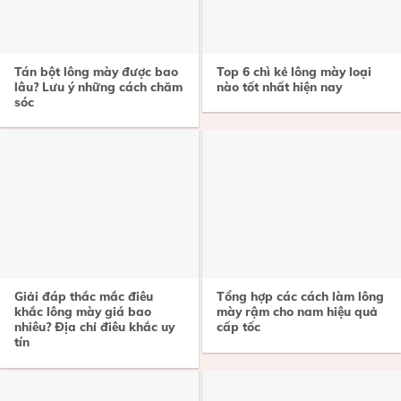
Tán bột lông mày được bao
Top 6 chì kẻ lông mày loại
lâu? Lưu ý những cách chăm
nào tốt nhất hiện nay
sóc
Giải đáp thắc mắc điêu
Tổng hợp các cách làm lông
khắc lông mày giá bao
mày rậm cho nam hiệu quả
nhiêu? Địa chỉ điêu khắc uy
cấp tốc
tín