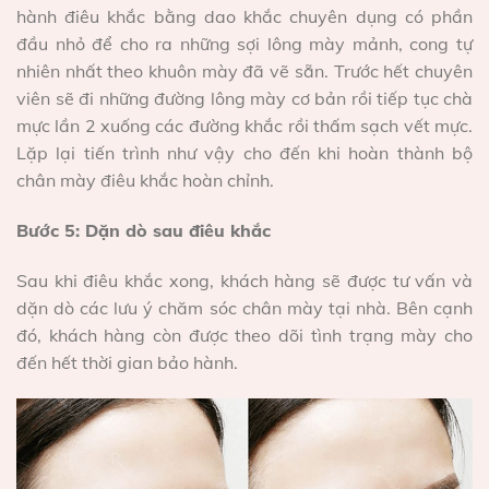
hành điêu khắc bằng dao khắc chuyên dụng có phần
đầu nhỏ để cho ra những sợi lông mày mảnh, cong tự
nhiên nhất theo khuôn mày đã vẽ sẵn. Trước hết chuyên
viên sẽ đi những đường lông mày cơ bản rồi tiếp tục chà
mực lần 2 xuống các đường khắc rồi thấm sạch vết mực.
Lặp lại tiến trình như vậy cho đến khi hoàn thành bộ
chân mày điêu khắc hoàn chỉnh.
Bước 5: Dặn dò sau điêu khắc
Sau khi điêu khắc xong, khách hàng sẽ được tư vấn và
dặn dò các lưu ý chăm sóc chân mày tại nhà. Bên cạnh
đó, khách hàng còn được theo dõi tình trạng mày cho
đến hết thời gian bảo hành.