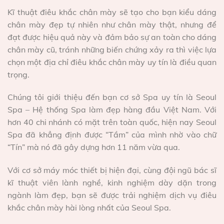
Kĩ thuật điêu khắc chân mày sẽ tạo cho bạn kiểu dáng
chân mày đẹp tự nhiên như chân mày thật, nhưng để
đạt được hiệu quả này và đảm bảo sự an toàn cho dáng
chân mày cũ, tránh những biến chứng xảy ra thì việc lựa
chọn một địa chỉ điêu khắc chân mày uy tín là điều quan
trọng.
Chúng tôi giới thiệu đến bạn cơ sở Spa uy tín là Seoul
Spa – Hệ thống Spa làm đẹp hàng đầu Việt Nam. Với
hơn 40 chi nhánh có mặt trên toàn quốc, hiện nay Seoul
Spa đã khẳng định được “Tầm” của mình nhờ vào chữ
“Tín” mà nó đã gây dựng hơn 11 năm vừa qua.
Với cơ sở máy móc thiết bị hiện đại, cùng đội ngũ bác sĩ
kĩ thuật viên lành nghề, kinh nghiệm dày dặn trong
ngành làm đẹp, bạn sẽ được trải nghiệm dịch vụ điêu
khắc chân mày hài lòng nhất của Seoul Spa.