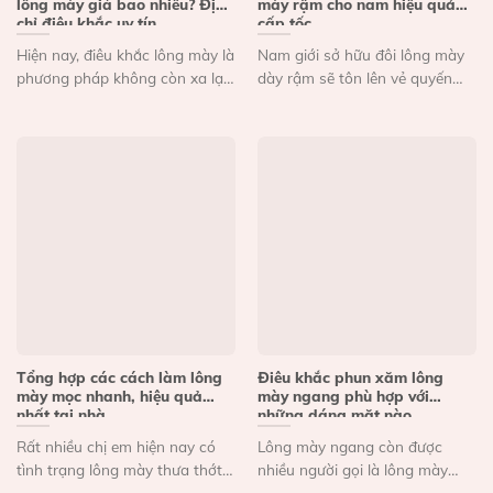
lông mày giá bao nhiêu? Địa
mày rậm cho nam hiệu quả
chỉ điêu khắc uy tín
cấp tốc
Hiện nay, điêu khắc lông mày là
Nam giới sở hữu đôi lông mày
phương pháp không còn xa lạ
dày rậm sẽ tôn lên vẻ quyến
đối với...
rũ,...
Tổng hợp các cách làm lông
Điêu khắc phun xăm lông
mày mọc nhanh, hiệu quả
mày ngang phù hợp với
nhất tại nhà
những dáng mặt nào
Rất nhiều chị em hiện nay có
Lông mày ngang còn được
tình trạng lông mày thưa thớt
nhiều người gọi là lông mày
và cần...
Hàn Quốc, bởi đây...