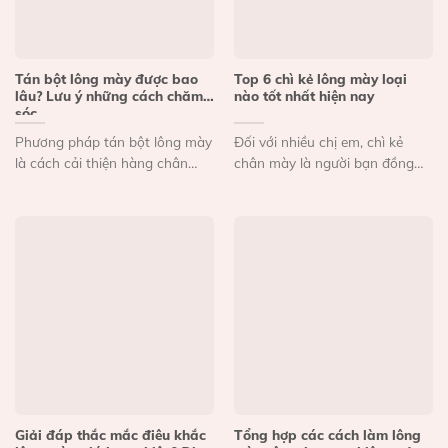
Tán bột lông mày được bao
Top 6 chì kẻ lông mày loại
lâu? Lưu ý những cách chăm
nào tốt nhất hiện nay
sóc
Phương pháp tán bột lông mày
Đối với nhiều chị em, chì kẻ
là cách cải thiện hàng chân
chân mày là người bạn đồng
mày được nhiều...
hành trang...
Giải đáp thắc mắc điêu khắc
Tổng hợp các cách làm lông