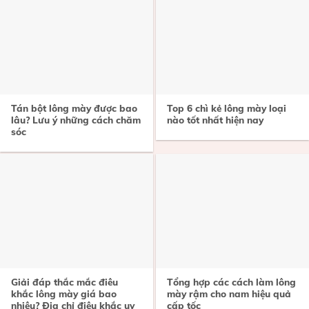
Tán bột lông mày được bao
Top 6 chì kẻ lông mày loại
lâu? Lưu ý những cách chăm
nào tốt nhất hiện nay
sóc
Giải đáp thắc mắc điêu
Tổng hợp các cách làm lông
khắc lông mày giá bao
mày rậm cho nam hiệu quả
nhiêu? Địa chỉ điêu khắc uy
cấp tốc