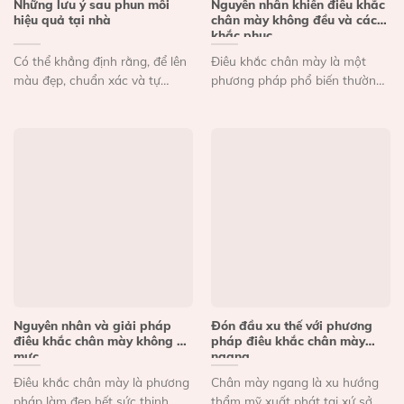
Những lưu ý sau phun môi
Nguyên nhân khiến điêu khắc
hiệu quả tại nhà
chân mày không đều và cách
khắc phục
Có thể khẳng định rằng, để lên
Điêu khắc chân mày là một
màu đẹp, chuẩn xác và tự
phương pháp phổ biến thường
nhiên thì...
được chị em yêu...
Nguyên nhân và giải pháp
Đón đầu xu thế với phương
điêu khắc chân mày không ăn
pháp điêu khắc chân mày
mực
ngang
Điêu khắc chân mày là phương
Chân mày ngang là xu hướng
pháp làm đẹp hết sức thịnh
thẩm mỹ xuất phát tại xứ sở