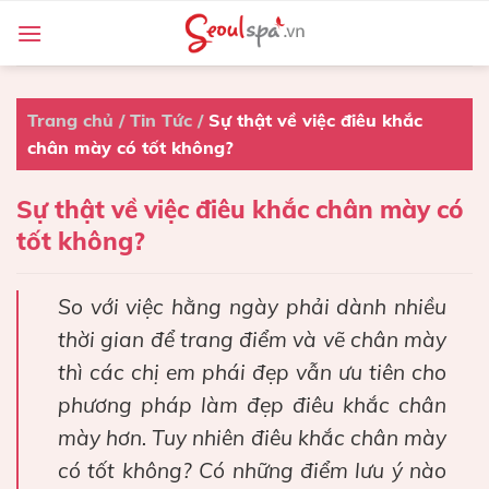
Skip
to
content
Trang chủ
/
Tin Tức
/
Sự thật về việc điêu khắc
chân mày có tốt không?
Sự thật về việc điêu khắc chân mày có
tốt không?
So với việc hằng ngày phải dành nhiều
thời gian để trang điểm và vẽ chân mày
thì các chị em phái đẹp vẫn ưu tiên cho
phương pháp làm đẹp điêu khắc chân
mày hơn. Tuy nhiên điêu khắc chân mày
có tốt không? Có những điểm lưu ý nào