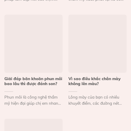
hành hiện nay....
Kim Chi...
Giải đáp băn khoăn phun môi
Vì sao điêu khắc chân mày
bao lâu thì được đánh son?
không lên màu?
Phun môi là công nghệ thẩm
Lông mày của bạn có nhiều
mỹ hiện đại giúp chị em nhanh
khuyết điểm, các đường nét
chóng sở...
không được thanh tú....