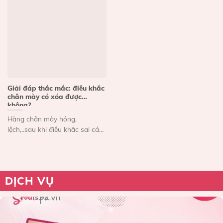
Giải đáp thắc mắc: điêu khắc
chân mày có xóa được
không?
Hàng chân mày hỏng,
lệch,..sau khi điêu khắc sai cách
có thể làm chị em...
DỊCH VỤ