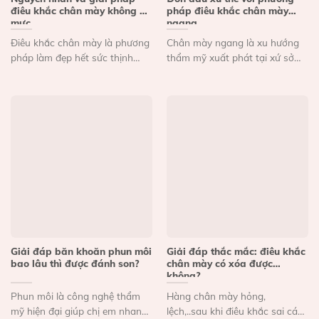
điêu khắc chân mày không ăn
pháp điêu khắc chân mày
mực
ngang
Điêu khắc chân mày là phương
Chân mày ngang là xu hướng
pháp làm đẹp hết sức thịnh
thẩm mỹ xuất phát tại xứ sở
hành hiện nay....
Kim Chi...
Giải đáp băn khoăn phun môi
Giải đáp thắc mắc: điêu khắc
bao lâu thì được đánh son?
chân mày có xóa được
không?
Phun môi là công nghệ thẩm
Hàng chân mày hỏng,
mỹ hiện đại giúp chị em nhanh
lệch,..sau khi điêu khắc sai cách