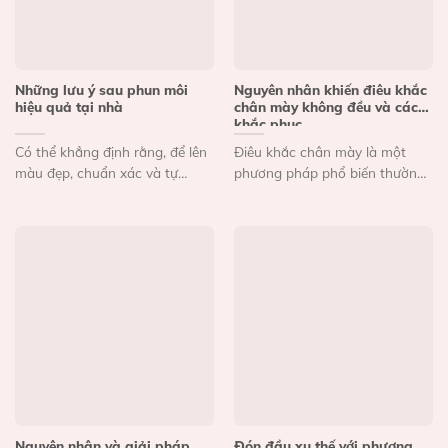
Những lưu ý sau phun môi
Nguyên nhân khiến điêu khắc
hiệu quả tại nhà
chân mày không đều và cách
khắc phục
Có thể khẳng định rằng, để lên
Điêu khắc chân mày là một
màu đẹp, chuẩn xác và tự
phương pháp phổ biến thường
nhiên thì...
được chị em yêu...
Nguyên nhân và giải pháp
Đón đầu xu thế với phương