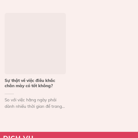
chóng sở...
có thể làm chị em...
Sự thật về việc điêu khắc
chân mày có tốt không?
So với việc hằng ngày phải
dành nhiều thời gian để trang
điểm và vẽ...
DỊCH VỤ